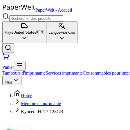
PaperWelt
-
Accueil
Pays
United States
🇺🇸
Langue
Francais
Panier
Tambours d'imprimante
Services imprimante
Consommables pour impri
Plus
Home
Mémoires imprimante
Kyocera HD-7 128GB