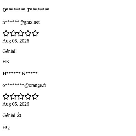
Q******** T********
n******@gmx.net
Aug 05, 2026
Génial!
HK
H****** K*****
o********@orange.fr
Aug 05, 2026
Génial 👍
HQ