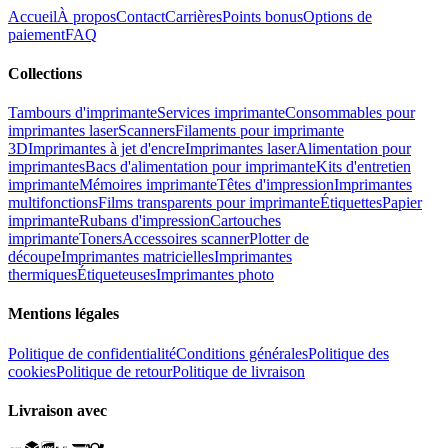
Accueil
À propos
Contact
Carrières
Points bonus
Options de
paiement
FAQ
Collections
Tambours d'imprimante
Services imprimante
Consommables pour
imprimantes laser
Scanners
Filaments pour imprimante
3D
Imprimantes à jet d'encre
Imprimantes laser
Alimentation pour
imprimantes
Bacs d'alimentation pour imprimante
Kits d'entretien
imprimante
Mémoires imprimante
Têtes d'impression
Imprimantes
multifonctions
Films transparents pour imprimante
Étiquettes
Papier
imprimante
Rubans d'impression
Cartouches
imprimante
Toners
Accessoires scanner
Plotter de
découpe
Imprimantes matricielles
Imprimantes
thermiques
Étiqueteuses
Imprimantes photo
Mentions légales
Politique de confidentialité
Conditions générales
Politique des
cookies
Politique de retour
Politique de livraison
Livraison avec