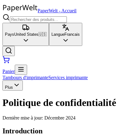
PaperWelt
-
Accueil
Pays
United States
🇺🇸
Langue
Francais
Panier
Tambours d'imprimante
Services imprimante
Plus
Politique de confidentialité
Dernière mise à jour
:
Décembre 2024
Introduction