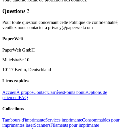
Questions ?
Pour toute question concernant cette Politique de confidentialité,
veuillez nous contacter à privacy@paperwelt.com
PaperWelt
PaperWelt GmbH
Mittelstraße 10
10117 Berlin, Deutschland
Liens rapides
Accueil
À propos
Contact
Carrières
Points bonus
Options de
paiement
FAQ
Collections
Tambours d'imprimante
Services imprimante
Consommables pour
imprimantes laser
Scanners
Filaments pour imprimante