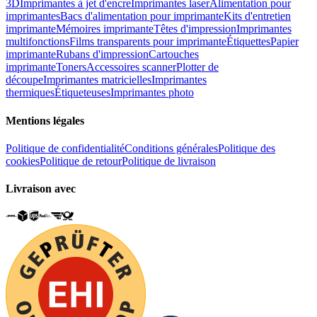
3D
Imprimantes à jet d'encre
Imprimantes laser
Alimentation pour
imprimantes
Bacs d'alimentation pour imprimante
Kits d'entretien
imprimante
Mémoires imprimante
Têtes d'impression
Imprimantes
multifonctions
Films transparents pour imprimante
Étiquettes
Papier
imprimante
Rubans d'impression
Cartouches
imprimante
Toners
Accessoires scanner
Plotter de
découpe
Imprimantes matricielles
Imprimantes
thermiques
Étiqueteuses
Imprimantes photo
Mentions légales
Politique de confidentialité
Conditions générales
Politique des
cookies
Politique de retour
Politique de livraison
Livraison avec