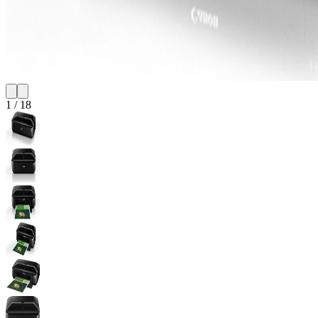
1
/
18