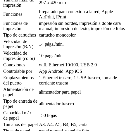
297 x 420 mm
impresión
Preparado para conexión a la red, Apple
Funciones
AirPrint, iPrint
Funciones de
impresión sin bordes, impresión a doble cara
impresión
manual, impresión de texto, impresión de fotos
Tipo de cartuchos
cartucho monocolor
Velocidad de
14 págs./min.
impresión (B/N)
Velocidad de
10 págs./min.
impresión (color)
Conexiones
wifi, Ethernet 10/100, USB 2.0
Controlable por
App Android, App iOS
Emplazamientos
1 Ethernet trasero, 1 USB trasero, toma de
del puerto
corriente trasera
Alimentación de
alimentador para papel
papel
Tipo de entrada de
alimentador trasero
papel
Capacidad máx.
150 hojas
de papel
Tamaños del papel
A3, A4, A5, B4, B5, carta
Tipos de papel
papel normal, papel de foto