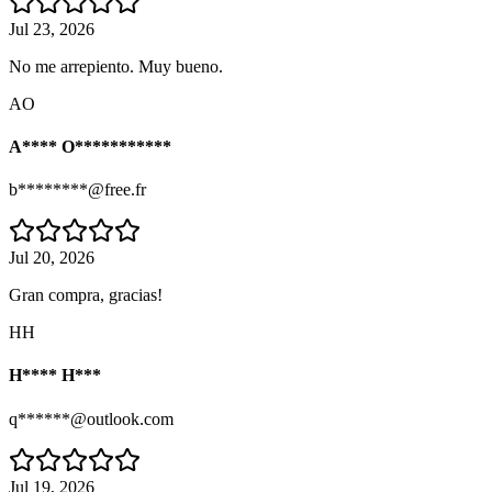
Jul 23, 2026
No me arrepiento. Muy bueno.
AO
A**** O***********
b********@free.fr
Jul 20, 2026
Gran compra, gracias!
HH
H**** H***
q******@outlook.com
Jul 19, 2026