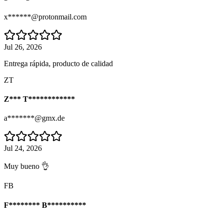
x******@protonmail.com
Jul 26, 2026
Entrega rápida, producto de calidad
ZT
Z*** T************
a*******@gmx.de
Jul 24, 2026
Muy bueno 👌
FB
F******** B**********