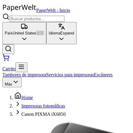
PaperWelt
-
Inicio
País
United States
🇺🇸
Idioma
Espanol
Carrito
Tambores de impresora
Servicios para impresoras
Escáneres
Más
Home
Impresoras fotográficas
Canon PIXMA iX6850