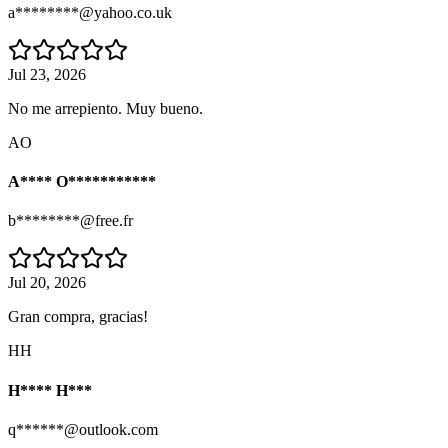
a********@yahoo.co.uk
Jul 23, 2026
No me arrepiento. Muy bueno.
AO
A**** O***********
b********@free.fr
Jul 20, 2026
Gran compra, gracias!
HH
H**** H***
q******@outlook.com