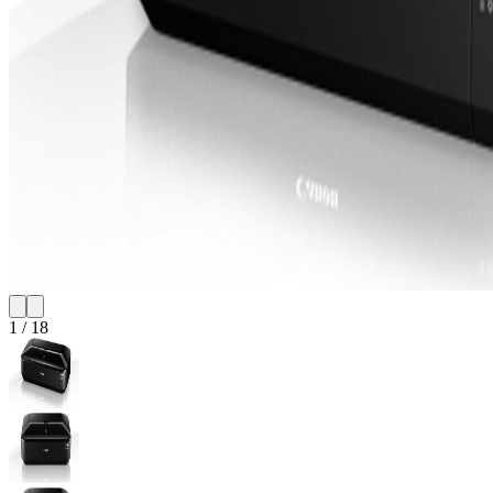
1
/
18