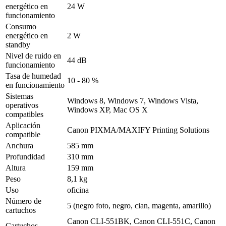
energético en
24 W
funcionamiento
Consumo
energético en
2 W
standby
Nivel de ruido en
44 dB
funcionamiento
Tasa de humedad
10 - 80 %
en funcionamiento
Sistemas
Windows 8, Windows 7, Windows Vista,
operativos
Windows XP, Mac OS X
compatibles
Aplicación
Canon PIXMA/MAXIFY Printing Solutions
compatible
Anchura
585 mm
Profundidad
310 mm
Altura
159 mm
Peso
8,1 kg
Uso
oficina
Número de
5 (negro foto, negro, cian, magenta, amarillo)
cartuchos
Canon CLI-551BK, Canon CLI-551C, Canon
Cartuchos