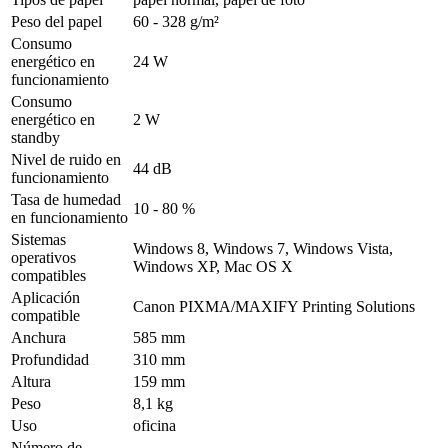
Peso del papel
60 - 328 g/m²
Consumo
energético en
24 W
funcionamiento
Consumo
energético en
2 W
standby
Nivel de ruido en
44 dB
funcionamiento
Tasa de humedad
10 - 80 %
en funcionamiento
Sistemas
Windows 8, Windows 7, Windows Vista,
operativos
Windows XP, Mac OS X
compatibles
Aplicación
Canon PIXMA/MAXIFY Printing Solutions
compatible
Anchura
585 mm
Profundidad
310 mm
Altura
159 mm
Peso
8,1 kg
Uso
oficina
Número de