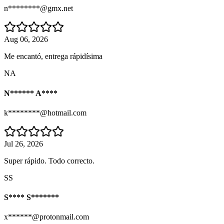
n********@gmx.net
Aug 06, 2026
Me encantó, entrega rápidísima
NA
N****** A****
k********@hotmail.com
Jul 26, 2026
Super rápido. Todo correcto.
SS
S**** S*******
x******@protonmail.com