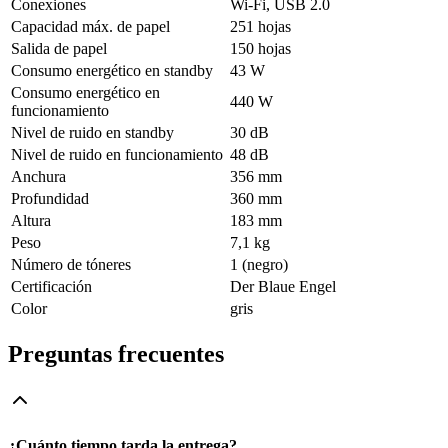
Conexiones
Wi-Fi, USB 2.0
Capacidad máx. de papel
251 hojas
Salida de papel
150 hojas
Consumo energético en standby
43 W
Consumo energético en
440 W
funcionamiento
Nivel de ruido en standby
30 dB
Nivel de ruido en funcionamiento
48 dB
Anchura
356 mm
Profundidad
360 mm
Altura
183 mm
Peso
7,1 kg
Número de tóneres
1 (negro)
Certificación
Der Blaue Engel
Color
gris
Preguntas frecuentes
¿Cuánto tiempo tarda la entrega?