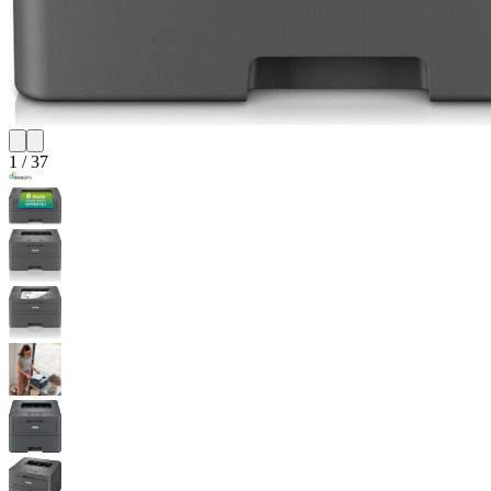
1
/
37