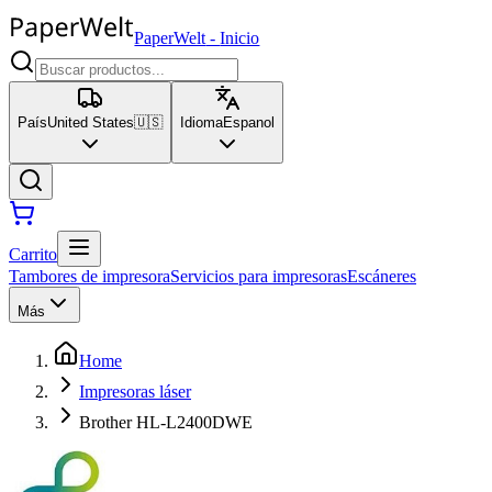
PaperWelt
-
Inicio
País
United States
🇺🇸
Idioma
Espanol
Carrito
Tambores de impresora
Servicios para impresoras
Escáneres
Más
Home
Impresoras láser
Brother HL-L2400DWE