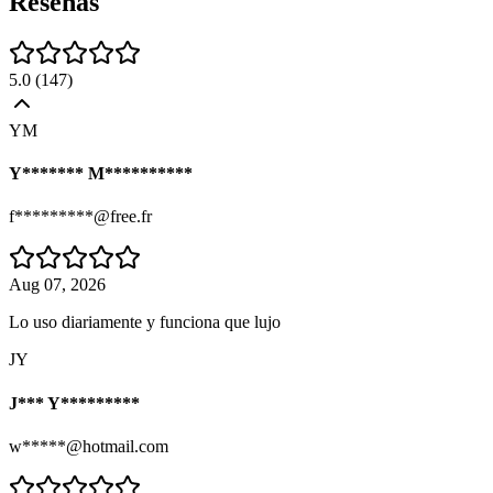
Reseñas
5.0
(
147
)
YM
Y******* M**********
f*********@free.fr
Aug 07, 2026
Lo uso diariamente y funciona que lujo
JY
J*** Y*********
w*****@hotmail.com