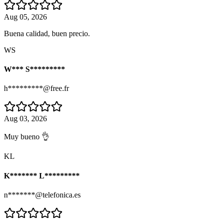
Aug 05, 2026
Buena calidad, buen precio.
WS
W*** S*********
h*********@free.fr
Aug 03, 2026
Muy bueno 👌
KL
K******* L*********
n*******@telefonica.es