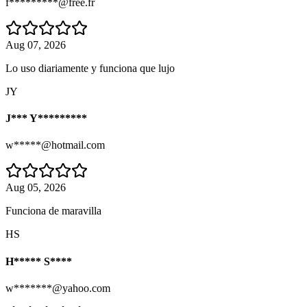
f*********@free.fr
Aug 07, 2026
Lo uso diariamente y funciona que lujo
JY
J*** Y*********
w*****@hotmail.com
Aug 05, 2026
Funciona de maravilla
HS
H***** S****
w*******@yahoo.com