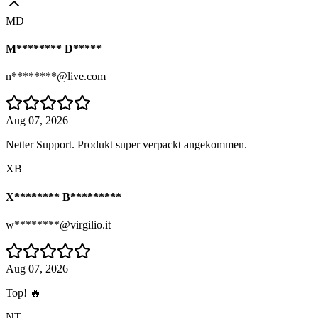
MD
M******** D*****
n********@live.com
Aug 07, 2026
Netter Support. Produkt super verpackt angekommen.
XB
X******** B*********
w********@virgilio.it
Aug 07, 2026
Top! 🔥
NT