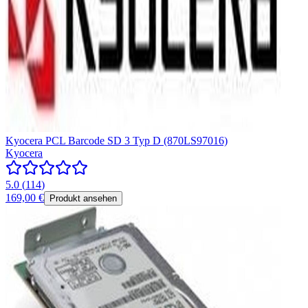
Kyocera PCL Barcode SD 3 Typ D (870LS97016)
Kyocera
5.0
(
114
)
169,00 €
Produkt ansehen