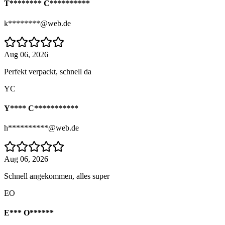
T******** C**********
k********@web.de
Aug 06, 2026
Perfekt verpackt, schnell da
YC
Y**** C***********
h**********@web.de
Aug 06, 2026
Schnell angekommen, alles super
EO
E*** O******