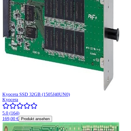
Kyocera SSD 32GB (1505J40UN0)
Kyocera
5.0
(
164
)
169,00 €
Produkt ansehen