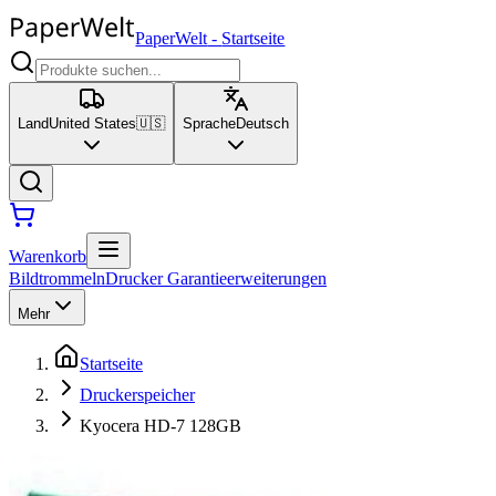
PaperWelt
-
Startseite
Land
United States
🇺🇸
Sprache
Deutsch
Warenkorb
Bildtrommeln
Drucker Garantieerweiterungen
Mehr
Startseite
Druckerspeicher
Kyocera HD-7 128GB