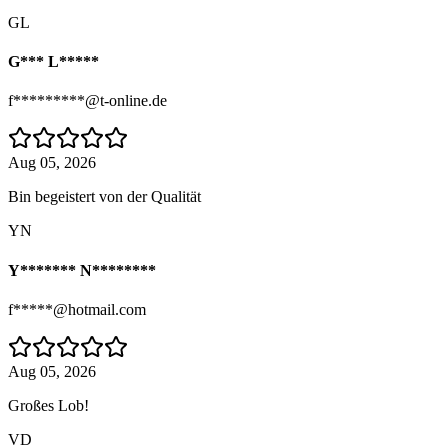
GL
G*** L*****
f*********@t-online.de
Aug 05, 2026
Bin begeistert von der Qualität
YN
Y******* N********
f*****@hotmail.com
Aug 05, 2026
Großes Lob!
VD