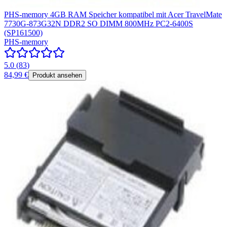
PHS-memory 4GB RAM Speicher kompatibel mit Acer TravelMate
7730G-873G32N DDR2 SO DIMM 800MHz PC2-6400S
(SP161500)
PHS-memory
5.0
(
83
)
84,99 €
Produkt ansehen