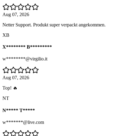
Aug 07, 2026
Netter Support. Produkt super verpackt angekommen.
XB
X******** B*********
w********@virgilio.it
Aug 07, 2026
Top! 🔥
NT
N***** T*****
w*******@live.com